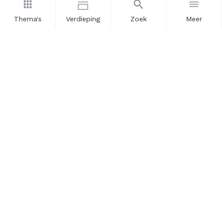
Thema's
Verdieping
Zoek
Meer
Nieuwsbrief
Schrijf u in voor onze nieuwsupdates en blijf op de hoogte.
Vul hier uw e-mailadres in.
Schrijf u in