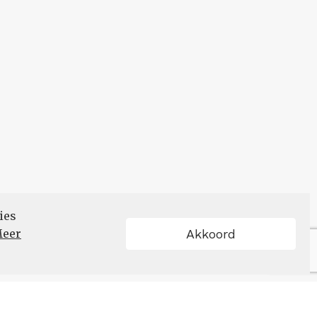
ies
eer
Akkoord