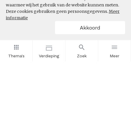
waarmee wij het gebruik van de website kunnen meten.
Deze cookies gebruiken geen persoonsgegevens.
Meer
informatie
Akkoord
Thema's
Verdieping
Zoek
Meer
Nieuwsbrief
Schrijf u in voor onze nieuwsupdates en blijf op de hoogte.