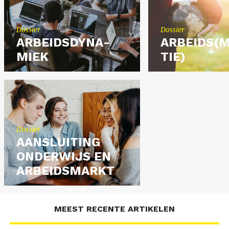
Dos­sier
Dos­sier
AR­BEIDS­DY­NA­
AR­BEIDS(M
MIEK
TIE)
Dos­sier
AAN­SLUI­TING
ON­DER­WIJS EN
AR­BEIDS­MARKT
MEEST RECENTE ARTIKELEN