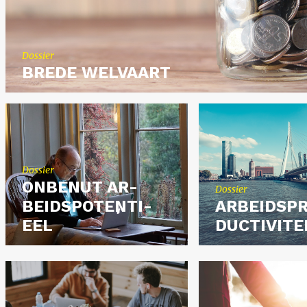
Dos­sier
BREDE WEL­VAART
Dos­sier
ON­BE­NUT AR­
Dos­sier
BEIDS­PO­TEN­TI­
AR­BEIDS­P
EEL
DUC­TI­VI­TE