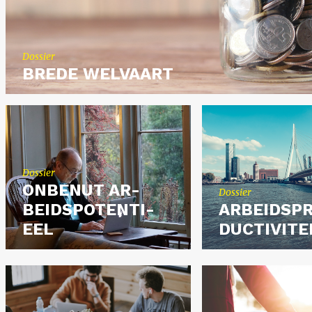
Dos­sier
BREDE WEL­VAART
Dos­sier
ON­BE­NUT AR­
Dos­sier
BEIDS­PO­TEN­TI­
AR­BEIDS­P
EEL
DUC­TI­VI­TE