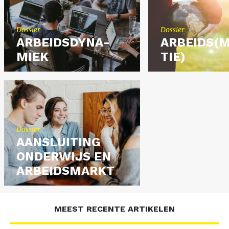
Dos­sier
Dos­sier
AR­BEIDS­DY­NA­
AR­BEIDS(M
MIEK
TIE)
Dos­sier
AAN­SLUI­TING
ON­DER­WIJS EN
AR­BEIDS­MARKT
MEEST RECENTE ARTIKELEN