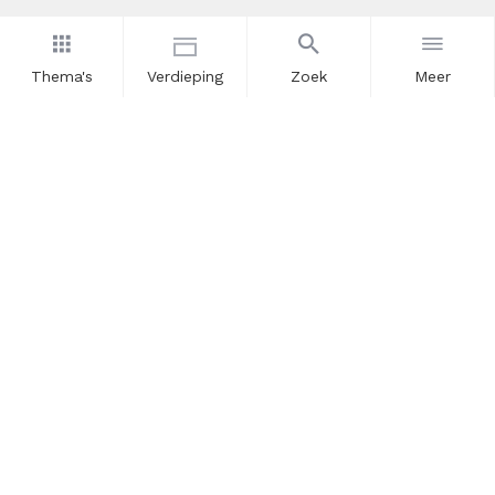
Thema's
Verdieping
Zoek
Meer
Nieuwsbrief
Schrijf u in voor onze nieuwsupdates en blijf op de hoogte.
Vul hier uw e-mailadres in.