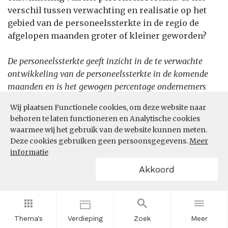
verschil tussen verwachting en realisatie op het
gebied van de personeelssterkte in de regio de
afgelopen maanden groter of kleiner geworden?
De personeelssterkte geeft inzicht in de te verwachte
ontwikkeling van de personeelssterkte in de komende
maanden en is het gewogen percentage ondernemers
met een verwachte toename van de personeelssterkte
Wij plaatsen Functionele cookies, om deze website naar
minus het gewogen percentage ondernemers met een
behoren te laten functioneren en Analytische cookies
verwachte afname. Naast een doorkijk naar de
waarmee wij het gebruik van de website kunnen meten.
verwachtingen voor de komende drie maanden wordt
Deze cookies gebruiken geen persoonsgegevens.
Meer
aan werkgevers ook gevraagd naar de gerealiseerde
informatie
ontwikkeling in de afgelopen drie maanden.
Akkoord
Let op: de waarden van een arbeidsmarktregio zijn
geschat op basis van provinciewaarden.
Thema's
Verdieping
Zoek
Meer