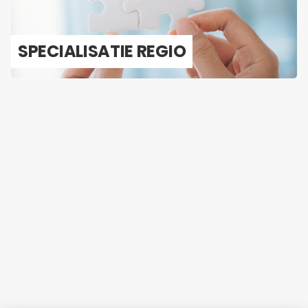
SPE­CI­A­LI­SA­TIE REGIO