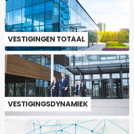
VES­TI­GIN­GEN TO­TAAL
VES­TI­GINGS­DY­NA­MIEK