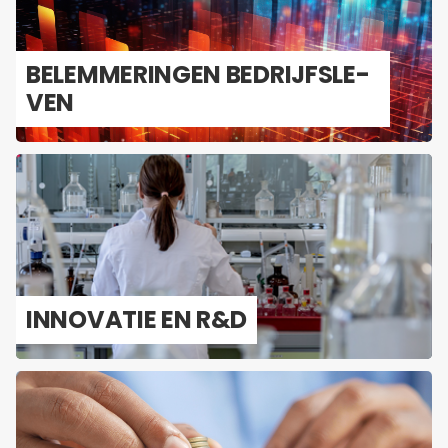
BE­LEM­ME­RIN­GEN BE­DRIJFS­LE­
VEN
IN­NO­VA­TIE EN R&D