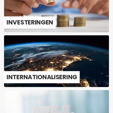
IN­VES­TE­RIN­GEN
IN­TER­NA­TI­O­NA­LI­SE­RING