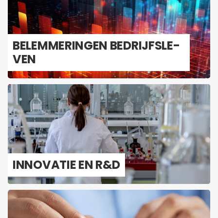
BE­LEM­ME­RIN­GEN BE­DRIJFS­LE­
VEN
IN­NO­VA­TIE EN R&D