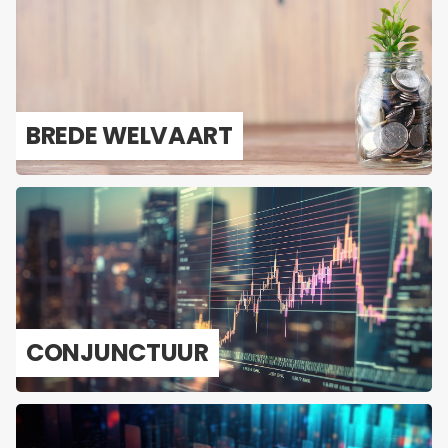
BREDE WEL­VAART
CON­JUNC­TUUR