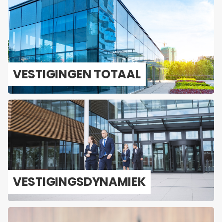
VES­TI­GIN­GEN TO­TAAL
VES­TI­GINGS­DY­NA­MIEK