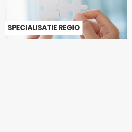
SPE­CI­A­LI­SA­TIE REGIO