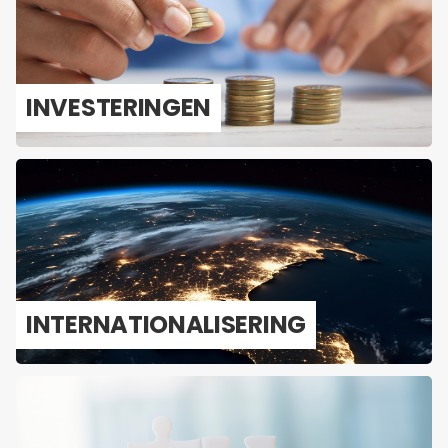
IN­VES­TE­RIN­GEN
IN­TER­NA­TI­O­NA­LI­SE­RING