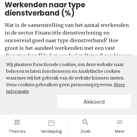
Werkenden naar type
dienstverband (%)
Wat is de samenstelling van het aantal werkenden
in de sector Financiële dienstverlening en
onroerend goed naar type dienstverband? Hoe
groot is het aandeel werkenden met een vast
dienstverband? Is het aandeel zelfstandigen binnen
de sector Financiële dienstverlening en onroerend
Wij plaatsen Functionele cookies, om deze website naar
goed in de afgelopen jaren toe- of afgenomen.
behoren te laten functioneren en Analytische cookies
waarmee wij het gebruik van de website kunnen meten.
Om te kunnen benchmarken is het via de filter ook
Deze cookies gebruiken geen persoonsgegevens.
Meer
mogelijk om inzicht te krijgen in de samenstelling van
informatie
het aantal werkenden naar type dienstverband in andere
sectoren.
Akkoord
Filters
Thema's
Verdieping
Zoek
Meer