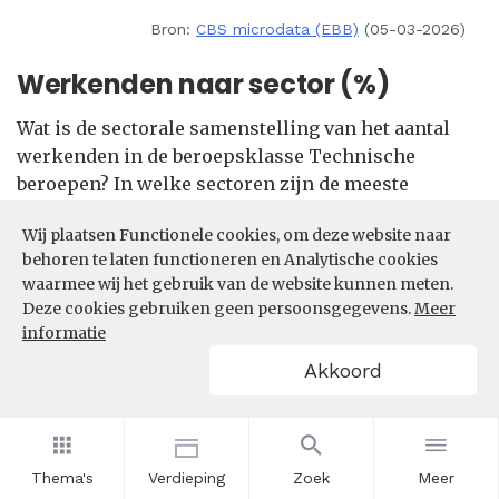
Bron:
CBS microdata (EBB)
(05-03-2026)
Werkenden naar sector (%)
Wat is de sectorale samenstelling van het aantal
werkenden in de beroepsklasse Technische
beroepen? In welke sectoren zijn de meeste
werkenden in de beroepsklasse Technische
Wij plaatsen Functionele cookies, om deze website naar
beroepen actief?
behoren te laten functioneren en Analytische cookies
waarmee wij het gebruik van de website kunnen meten.
Filters
Deze cookies gebruiken geen persoonsgegevens.
Meer
informatie
Akkoord
Thema's
Verdieping
Zoek
Meer