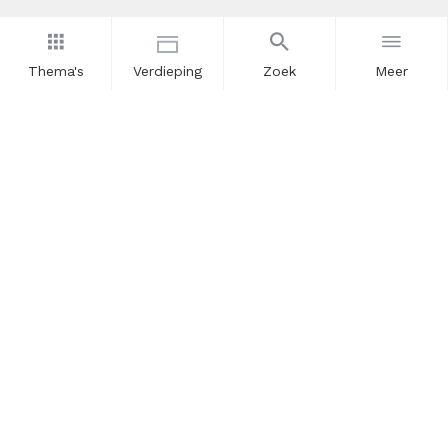
Thema's
Verdieping
Zoek
Meer
Nieuwsbrief
Schrijf u in voor onze nieuwsupdates en blijf op de hoogte.
Vul hier uw e-mailadres in.