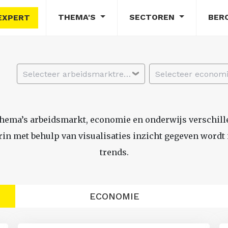
THEMA'S
SECTOREN
BER
EXPERT
Selecteer arbeidsmarktregio
thema’s arbeidsmarkt, economie en onderwijs verschil
n met behulp van visualisaties inzicht gegeven wordt i
trends.
ECONOMIE