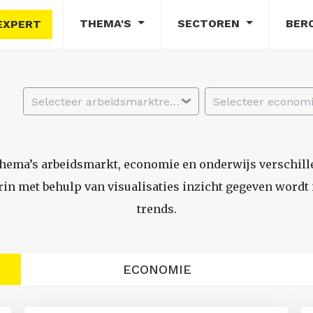
THEMA'S
SECTOREN
BER
EXPERT
Selecteer arbeidsmarktregio
thema’s arbeidsmarkt, economie en onderwijs verschil
n met behulp van visualisaties inzicht gegeven wordt i
trends.
ECONOMIE