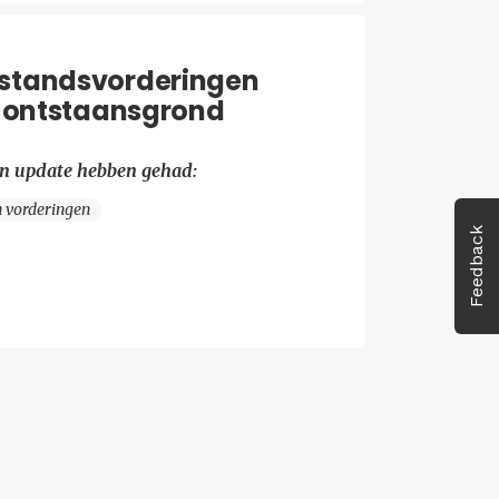
jstandsvorderingen
r ontstaansgrond
en update hebben gehad:
n vorderingen
Feedback