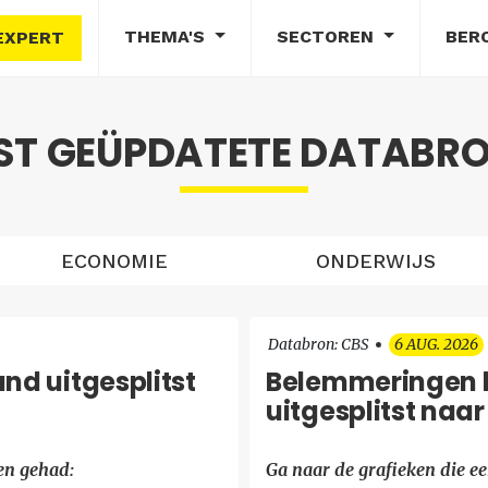
THEMA'S
SECTOREN
BER
EXPERT
ST GEÜPDATETE DATABR
ECONOMIE
ONDERWIJS
Databron: CBS
6 AUG. 2026
nd uitgesplitst
Belemmeringen b
uitgesplitst naar
en gehad:
Ga naar de grafieken die e