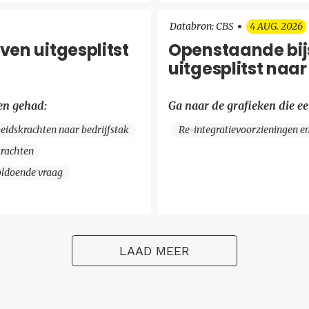
Databron: CBS
4 AUG. 2026
en uitgesplitst
Openstaande bi
uitgesplitst naa
en gehad:
Ga naar de grafieken die e
eidskrachten naar bedrijfstak
Re-integratievoorzieningen e
krachten
ldoende vraag
LAAD MEER