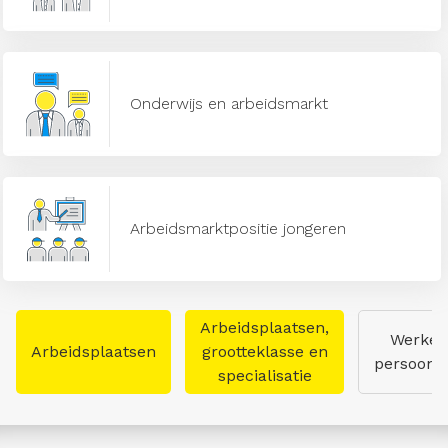
Onderwijs en arbeidsmarkt
Arbeidsmarktpositie jongeren
Arbeidsplaatsen,
Werken
Arbeidsplaatsen
grootteklasse en
persoon
specialisatie