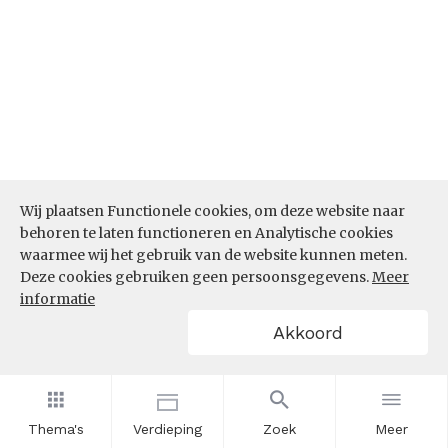
Wij plaatsen Functionele cookies, om deze website naar
behoren te laten functioneren en Analytische cookies
waarmee wij het gebruik van de website kunnen meten.
Deze cookies gebruiken geen persoonsgegevens.
Meer
Bron:
CBS microdata (EBB)
(05-03-2026)
informatie
Werkenden deelname leven lang
Akkoord
leren (%)
In hoeverre nemen werkenden binnen de sector
Onderwijs deel aan leven lang leren? Is het aandeel
Thema's
Verdieping
Zoek
Meer