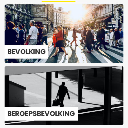
BE­VOL­KING
BE­ROEPS­BE­VOL­KING