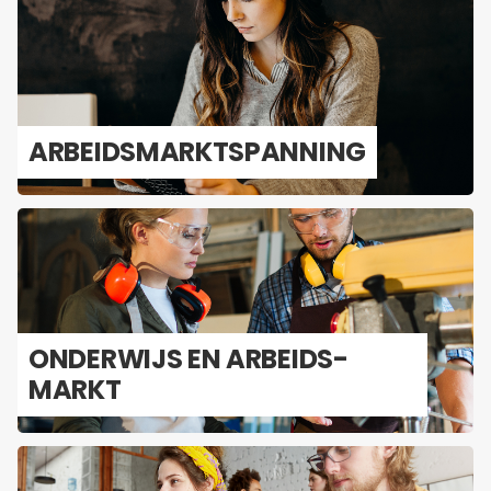
AR­BEIDS­MARKT­SPAN­NING
ON­DER­WIJS EN AR­BEIDS­
MARKT