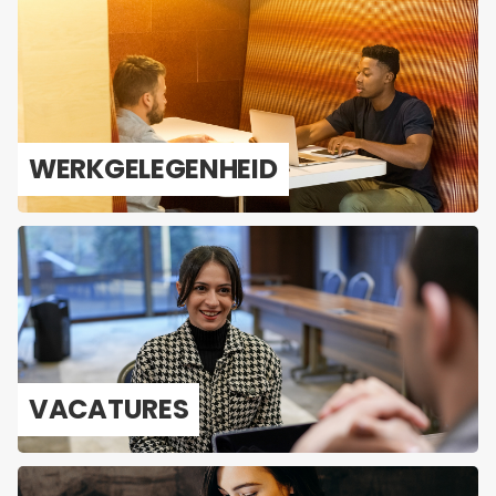
WERK­GE­LE­GEN­HEID
VA­CA­TU­RES