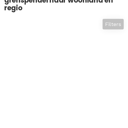
grenspendel naar woonland en
regio
Filters