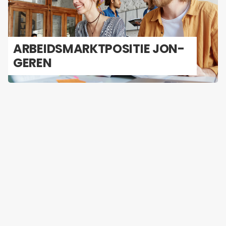
AR­BEIDS­MARKT­PO­SI­TIE JON­
GE­REN