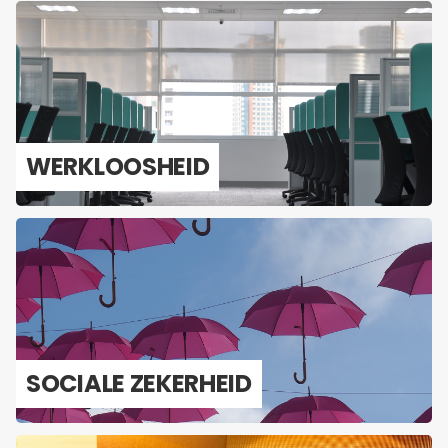
WERK­LOOS­HEID
SO­CI­A­LE ZE­KER­HEID