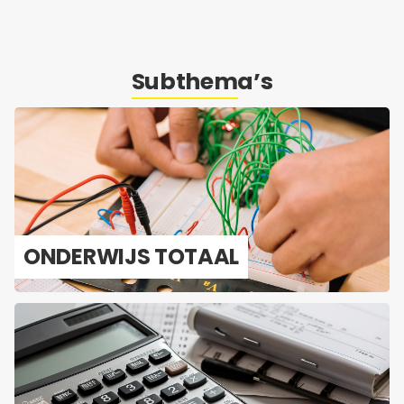
Subthema’s
ON­DER­WIJS TO­TAAL