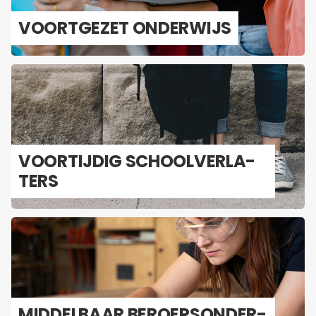
VOORT­GE­ZET ON­DER­WIJS
VOOR­TIJ­DIG SCHOOL­VER­LA­
TERS
MID­DEL­BAAR BE­ROEPS­ON­DER­