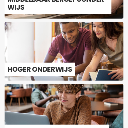
WIJS
HOGER ON­DER­WIJS