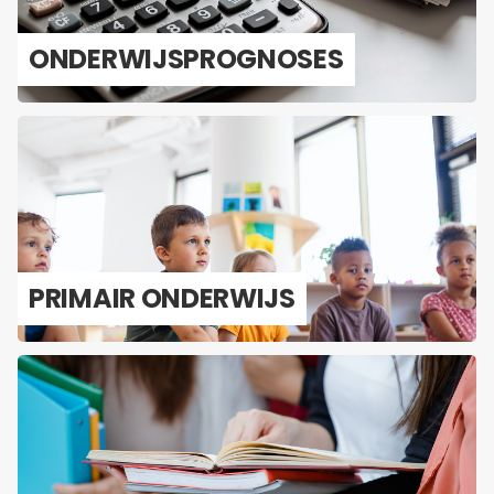
ON­DER­WIJS­PROG­NO­SES
PRI­MAIR ON­DER­WIJS