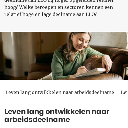
deelname aan LLO bij hoger opgeleiden relatief
hoog? Welke beroepen en sectoren kennen een
relatief hoge en lage deelname aan LLO?
Leven lang ontwikkelen naar arbeidsdeelname
Le
Leven lang ontwikkelen naar
arbeidsdeelname