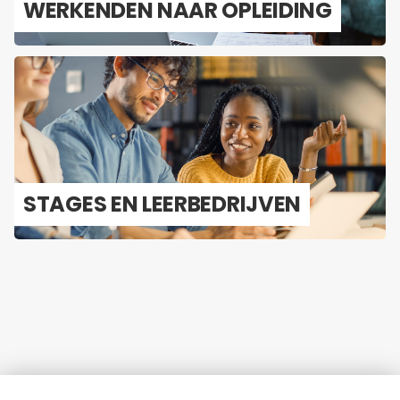
WER­KEN­DEN NAAR OP­LEI­DING
STA­GES EN LEER­BE­DRIJ­VEN