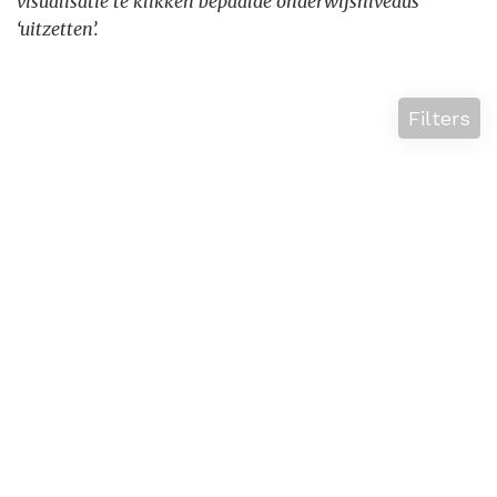
visualisatie te klikken bepaalde onderwijsniveaus
‘uitzetten’.
Filters