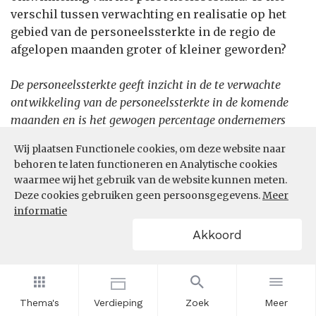
verschil tussen verwachting en realisatie op het
gebied van de personeelssterkte in de regio de
afgelopen maanden groter of kleiner geworden?
De personeelssterkte geeft inzicht in de te verwachte
ontwikkeling van de personeelssterkte in de komende
maanden en is het gewogen percentage ondernemers
met een verwachte toename van de personeelssterkte
Wij plaatsen Functionele cookies, om deze website naar
minus het gewogen percentage ondernemers met een
behoren te laten functioneren en Analytische cookies
verwachte afname. Naast een doorkijk naar de
waarmee wij het gebruik van de website kunnen meten.
verwachtingen voor de komende drie maanden wordt
Deze cookies gebruiken geen persoonsgegevens.
Meer
aan werkgevers ook gevraagd naar de gerealiseerde
informatie
ontwikkeling in de afgelopen drie maanden.
Akkoord
Let op: de waarden van een arbeidsmarktregio zijn
geschat op basis van provinciewaarden.
Thema's
Verdieping
Zoek
Meer