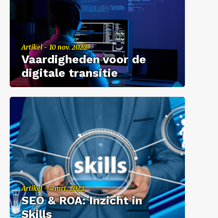
Ar­ti­kel - 10 nov. 2022
Vaar­dig­he­den voor de
di­gi­ta­le tran­si­tie
Ar­ti­kel - 4 mrt. 2022
SEO & ROA: In­zicht in
Skills