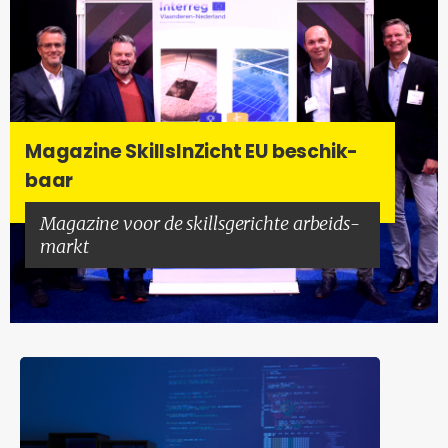
Ma­ga­zi­ne Skills­In­Zicht EU be­schik­
baar
Ma­ga­zi­ne voor de skills­ge­rich­te ar­beids­
markt