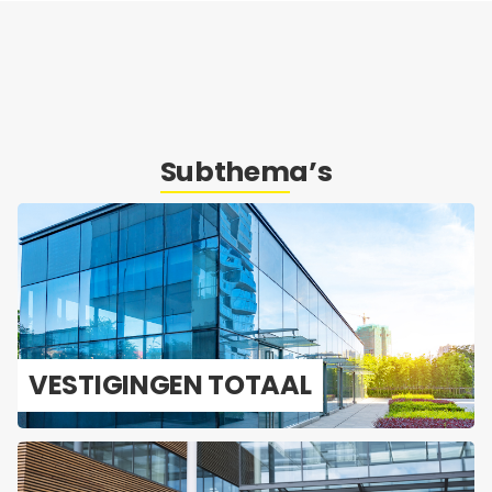
Subthema’s
VES­TI­GIN­GEN TO­TAAL