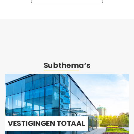
Subthema’s
VES­TI­GIN­GEN TO­TAAL