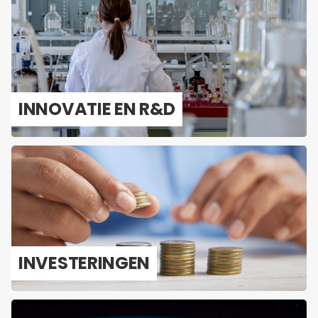
IN­NO­VA­TIE EN R&D
IN­VES­TE­RIN­GEN