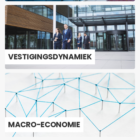
VES­TI­GINGS­DY­NA­MIEK
MACRO-​ECONOMIE