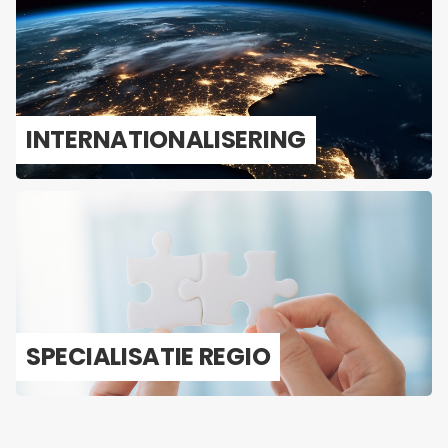
IN­TER­NA­TI­O­NA­LI­SE­RING
SPE­CI­A­LI­SA­TIE REGIO