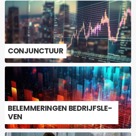
CON­JUNC­TUUR
BE­LEM­ME­RIN­GEN BE­DRIJFS­LE­
VEN