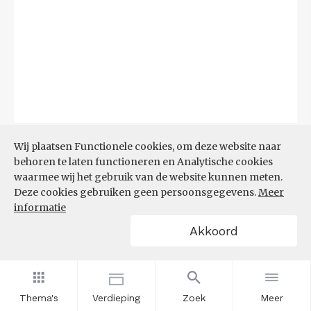
Bron:
CBS
(06-08-2026)
Wij plaatsen Functionele cookies, om deze website naar
behoren te laten functioneren en Analytische cookies
Filters
waarmee wij het gebruik van de website kunnen meten.
TOP 10 REGIO'S MET KLEINSTE
Deze cookies gebruiken geen persoonsgegevens.
Meer
AANDEEL TEKORT AAN
informatie
ARBEIDSKRACHTEN
Akkoord
Thema's
Verdieping
Zoek
Meer