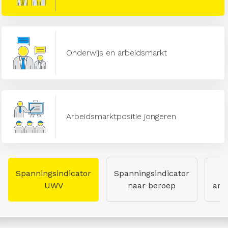
Onderwijs en arbeidsmarkt
Arbeidsmarktpositie jongeren
Spanningsindicator
Spanningsindicator
UWV
naar beroep
arb