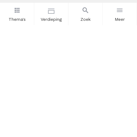
Thema's
Verdieping
Zoek
Meer
Nieuwsbrief
Schrijf u in voor onze nieuwsupdates en blijf op de hoogte.
Vul hier uw e-mailadres in.
Schrijf u in