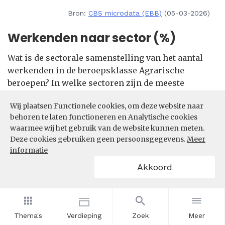
Bron:
CBS microdata (EBB)
(05-03-2026)
Werkenden naar sector (%)
Wat is de sectorale samenstelling van het aantal
werkenden in de beroepsklasse Agrarische
beroepen? In welke sectoren zijn de meeste
werkenden in de beroepsklasse Agrarische
Wij plaatsen Functionele cookies, om deze website naar
beroepen actief?
behoren te laten functioneren en Analytische cookies
waarmee wij het gebruik van de website kunnen meten.
Filters
Deze cookies gebruiken geen persoonsgegevens.
Meer
informatie
Akkoord
Thema's
Verdieping
Zoek
Meer