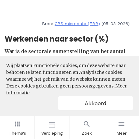
Bron:
CBS microdata (EBB)
(05-03-2026)
Werkenden naar sector (%)
Wat is de sectorale samenstelling van het aantal
werkenden in de beroepsklasse Zorg en welzijn
Wij plaatsen Functionele cookies, om deze website naar
beroepen? In welke sectoren zijn de meeste
behoren te laten functioneren en Analytische cookies
werkenden in de beroepsklasse Zorg en welzijn
waarmee wij het gebruik van de website kunnen meten.
beroepen actief?
Deze cookies gebruiken geen persoonsgegevens.
Meer
informatie
Filters
Akkoord
Thema's
Verdieping
Zoek
Meer