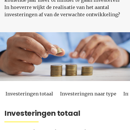
komende jaar meer of minder te gaan investeren?
In hoeverre wijkt de realisatie van het aantal
investeringen af van de verwachte ontwikkeling?
Investeringen totaal
Investeringen naar type
In
Investeringen totaal