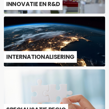
IN­NO­VA­TIE EN R&D
IN­TER­NA­TI­O­NA­LI­SE­RING