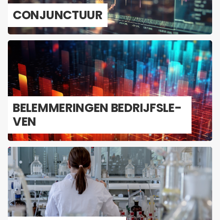
CON­JUNC­TUUR
BE­LEM­ME­RIN­GEN BE­DRIJFS­LE­
VEN