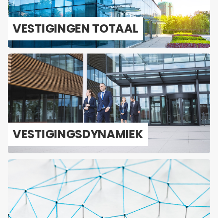
VES­TI­GIN­GEN TO­TAAL
VES­TI­GINGS­DY­NA­MIEK