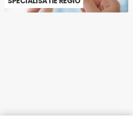
SPE­CI­A­LI­SA­TIE REGIO