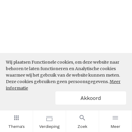
Wij plaatsen Functionele cookies, om deze website naar
behoren te laten functioneren en Analytische cookies
Bron:
CBS microdata (EBB)
(05-03-2026)
waarmee wij het gebruik van de website kunnen meten.
Werkenden deelname leven lang
Deze cookies gebruiken geen persoonsgegevens.
Meer
informatie
leren (%)
Akkoord
In hoeverre nemen werkenden binnen de sector
Horeca deel aan leven lang leren? Is het aandeel
werkenden dat deelneemt aan leven lang leren in
de sector Horeca de afgelopen jaren toe- of
Thema's
Verdieping
Zoek
Meer