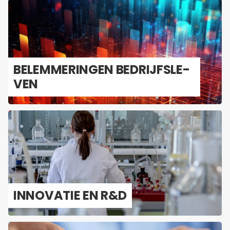
BE­LEM­ME­RIN­GEN BE­DRIJFS­LE­
VEN
IN­NO­VA­TIE EN R&D