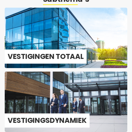
VES­TI­GIN­GEN TO­TAAL
VES­TI­GINGS­DY­NA­MIEK