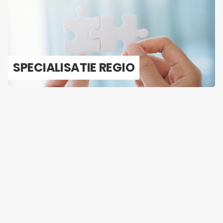
SPE­CI­A­LI­SA­TIE REGIO