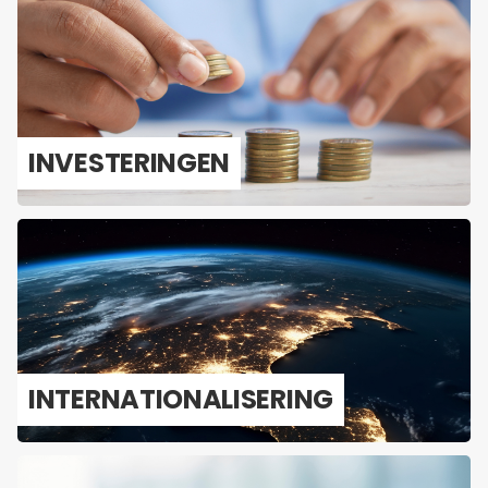
IN­VES­TE­RIN­GEN
IN­TER­NA­TI­O­NA­LI­SE­RING