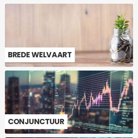
BREDE WEL­VAART
CON­JUNC­TUUR