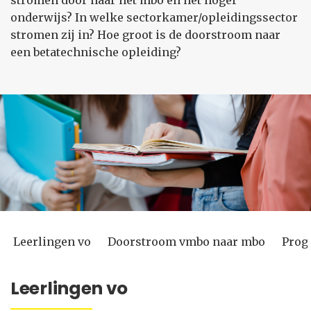
stromen door naar het mbo en het hoger
onderwijs? In welke sectorkamer/opleidingssector
stromen zij in? Hoe groot is de doorstroom naar
een betatechnische opleiding?
Leerlingen vo
Doorstroom vmbo naar mbo
Prog
Leerlingen vo