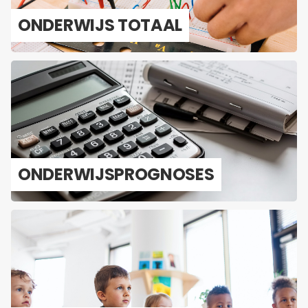
ON­DER­WIJS TO­TAAL
ON­DER­WIJS­PROG­NO­SES