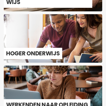
WIJS
HOGER ON­DER­WIJS
WER­KEN­DEN NAAR OP­LEI­DING