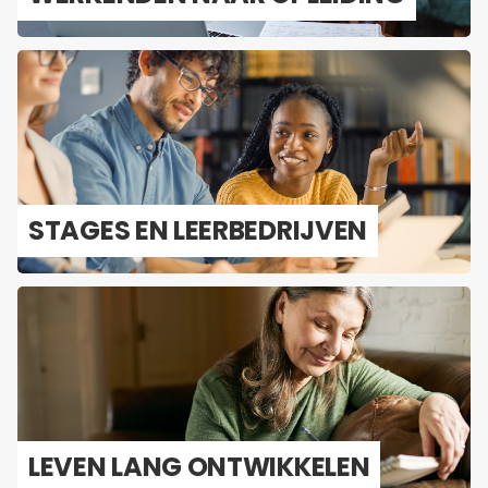
STA­GES EN LEER­BE­DRIJ­VEN
LEVEN LANG ONT­WIK­KE­LEN