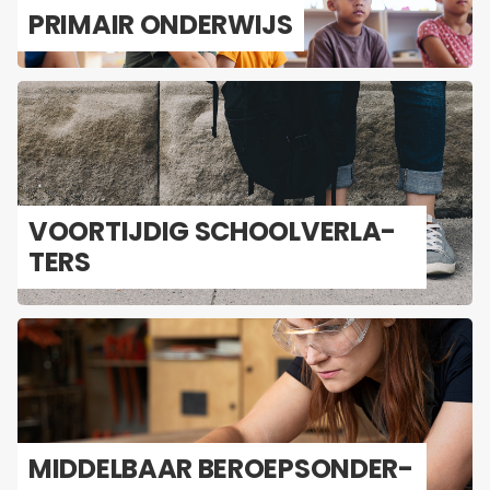
PRI­MAIR ON­DER­WIJS
VOOR­TIJ­DIG SCHOOL­VER­LA­
TERS
MID­DEL­BAAR BE­ROEPS­ON­DER­