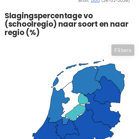
Bron:
DUO
(26-02-2026)
Slagingspercentage vo
(schoolregio) naar soort en naar
regio (%)
Filters