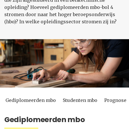
die zijn afgestudeerd in een bètatechnische
opleiding? Hoeveel gediplomeerden mbo-bol 4
stromen door naar het hoger beroepsonderwijs
(hbo)? In welke opleidingssector stromen zij in?
Gediplomeerden mbo
Studenten mbo
Prognose 
Gediplomeerden mbo