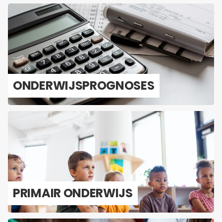
ON­DER­WIJS­PROG­NO­SES
PRI­MAIR ON­DER­WIJS