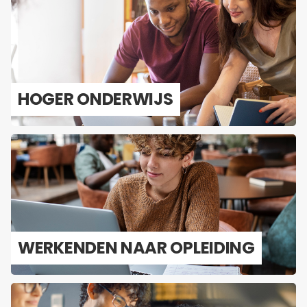
HOGER ON­DER­WIJS
WER­KEN­DEN NAAR OP­LEI­DING