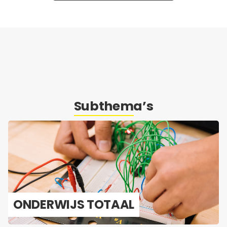
Subthema’s
ON­DER­WIJS TO­TAAL