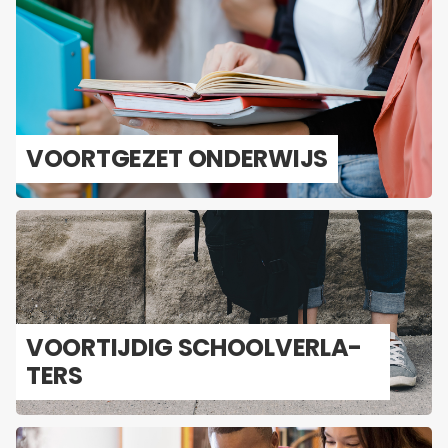
VOORT­GE­ZET ON­DER­WIJS
VOOR­TIJ­DIG SCHOOL­VER­LA­
TERS