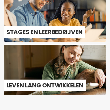
STA­GES EN LEER­BE­DRIJ­VEN
LEVEN LANG ONT­WIK­KE­LEN