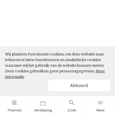
Bron:
CBS microdata (EBB)
(05-03-2026)
Wij plaatsen Functionele cookies, om deze website naar
behoren te laten functioneren en Analytische cookies
Werkenden naar sector (%)
waarmee wij het gebruik van de website kunnen meten.
Deze cookies gebruiken geen persoonsgegevens.
Meer
Wat is de sectorale samenstelling van het aantal
informatie
werkenden in de beroepsklasse Creatieve en
Akkoord
taalkundige beroepen? In welke sectoren zijn de
meeste werkenden in de beroepsklasse Creatieve
en taalkundige beroepen actief?
Thema's
Verdieping
Zoek
Meer