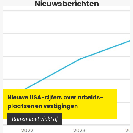
Nieuwsberichten
Nieu­we LISA-​cijfers over ar­beids­
plaat­sen en ves­ti­gin­gen
Ba­nen­groei vlakt af