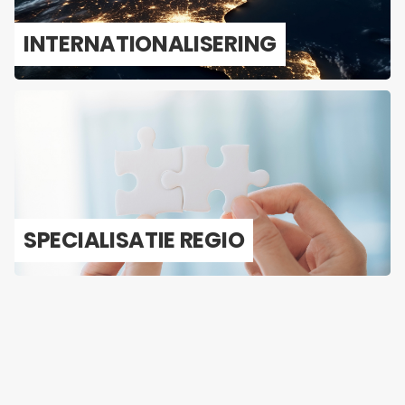
IN­TER­NA­TI­O­NA­LI­SE­RING
SPE­CI­A­LI­SA­TIE REGIO