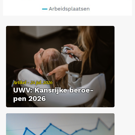
Ar­ti­kel - 24 jul. 2026
UWV: Kans­rij­ke be­roe­
pen 2026