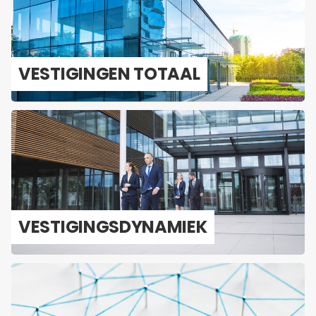
VES­TI­GIN­GEN TO­TAAL
VES­TI­GINGS­DY­NA­MIEK