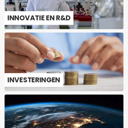
IN­NO­VA­TIE EN R&D
IN­VES­TE­RIN­GEN