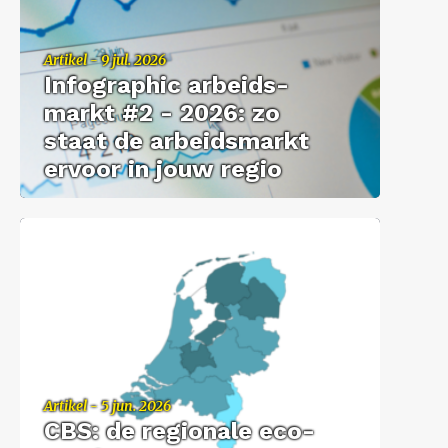
Ar­ti­kel - 9 jul. 2026
In­fo­grap­hic ar­beids­
markt #2 - 2026: zo
staat de ar­beids­markt
er­voor in jouw regio
Ar­ti­kel - 5 jun. 2026
CBS: de re­gi­o­na­le eco­