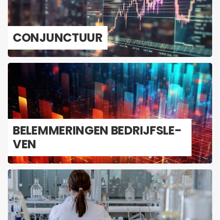
CON­JUNC­TUUR
BE­LEM­ME­RIN­GEN BE­DRIJFS­LE­
VEN