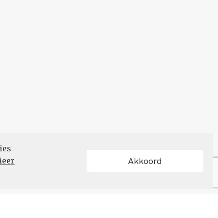
ies
eer
Akkoord