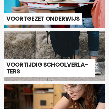
VOORT­GE­ZET ON­DER­WIJS
VOOR­TIJ­DIG SCHOOL­VER­LA­
TERS