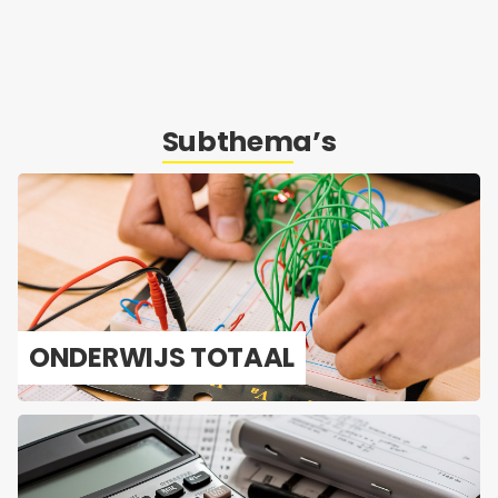
Subthema’s
ON­DER­WIJS TO­TAAL