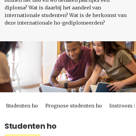
binnen het hbo en wo behalen jaarlijks een
diploma? Wat is daarbij het aandeel van
internationale studenten? Wat is de herkomst van
deze internationale ho-gediplomeerden?
Studenten ho
Prognose studenten ho
Instroom i
Studenten ho