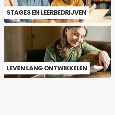
STA­GES EN LEER­BE­DRIJ­VEN
LEVEN LANG ONT­WIK­KE­LEN