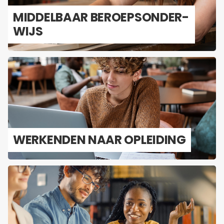
MID­DEL­BAAR BE­ROEPS­ON­DER­
WIJS
WER­KEN­DEN NAAR OP­LEI­DING