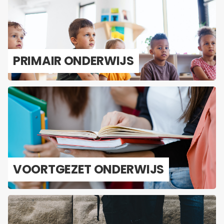
PRI­MAIR ON­DER­WIJS
VOORT­GE­ZET ON­DER­WIJS