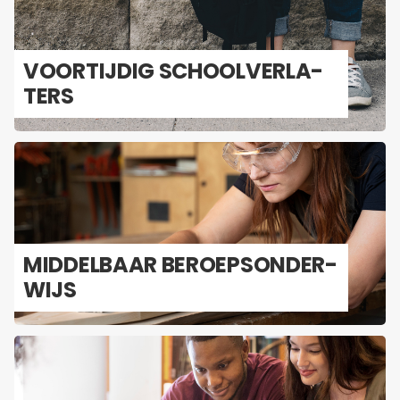
VOOR­TIJ­DIG SCHOOL­VER­LA­
TERS
MID­DEL­BAAR BE­ROEPS­ON­DER­
WIJS