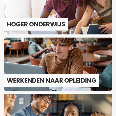
HOGER ON­DER­WIJS
WER­KEN­DEN NAAR OP­LEI­DING