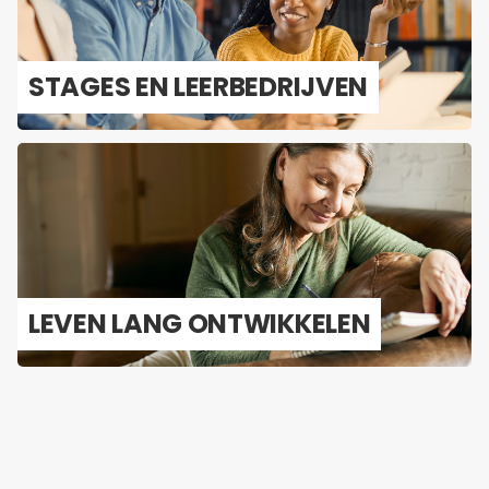
STA­GES EN LEER­BE­DRIJ­VEN
LEVEN LANG ONT­WIK­KE­LEN