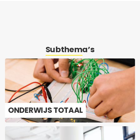
Subthema’s
ON­DER­WIJS TO­TAAL