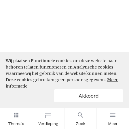
Wij plaatsen Functionele cookies, om deze website naar
behoren te laten functioneren en Analytische cookies
waarmee wij het gebruik van de website kunnen meten.
Deze cookies gebruiken geen persoonsgegevens.
Meer
Bron:
CBS microdata (EBB)
(05-03-2026)
informatie
Werkenden deelname leven lang
Akkoord
leren (%)
In hoeverre nemen werkenden binnen de sector
Onderwijs deel aan leven lang leren? Is het aandeel
Thema's
Verdieping
Zoek
Meer