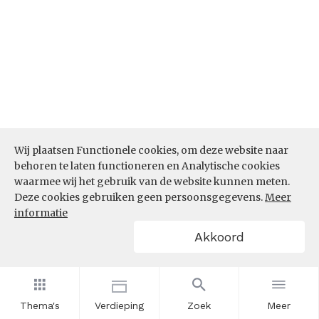
Wij plaatsen Functionele cookies, om deze website naar
behoren te laten functioneren en Analytische cookies
Bron:
CBS microdata (EBB)
(05-03-2026)
waarmee wij het gebruik van de website kunnen meten.
Werkenden deelname leven lang
Deze cookies gebruiken geen persoonsgegevens.
Meer
informatie
leren (%)
Akkoord
In hoeverre nemen werkenden binnen de sector
Horeca deel aan leven lang leren? Is het aandeel
werkenden dat deelneemt aan leven lang leren in
de sector Horeca de afgelopen jaren toe- of
Thema's
Verdieping
Zoek
Meer