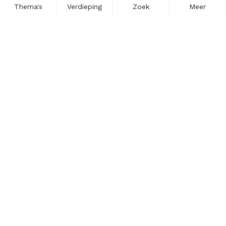
Thema's
Verdieping
Zoek
Meer
Nieuwsbrief
Schrijf u in voor onze nieuwsupdates en blijf op de hoogte.
Vul hier uw e-mailadres in.
Schrijf u in