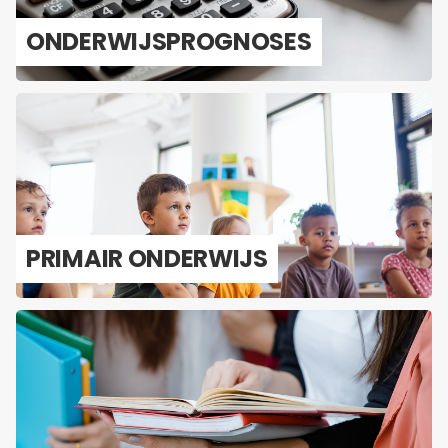
ON­DER­WIJS­PROG­NO­SES
PRI­MAIR ON­DER­WIJS