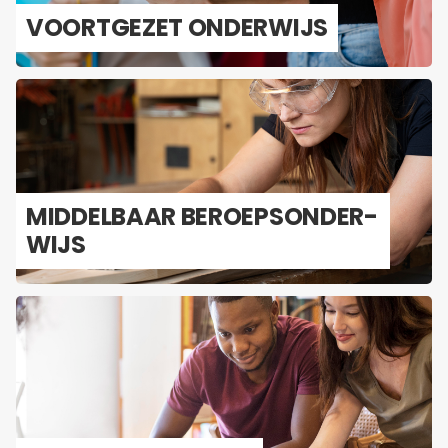
VOORT­GE­ZET ON­DER­WIJS
MID­DEL­BAAR BE­ROEPS­ON­DER­
WIJS