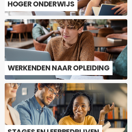
HOGER ON­DER­WIJS
WER­KEN­DEN NAAR OP­LEI­DING
STA­GES EN LEER­BE­DRIJ­VEN