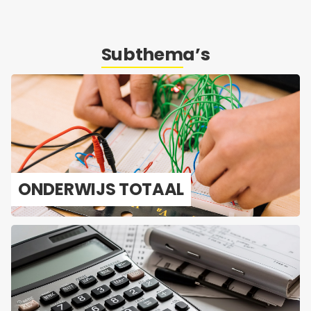
Subthema’s
ON­DER­WIJS TO­TAAL