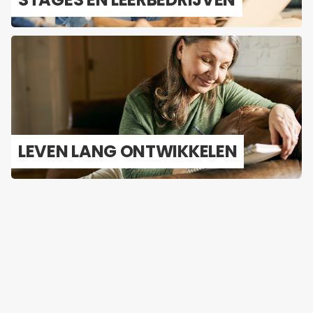
LEVEN LANG ONT­WIK­KE­LEN