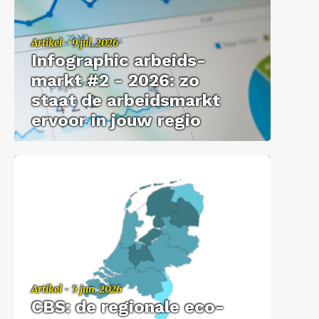
Ar­ti­kel - 9 jul. 2026
In­fo­grap­hic ar­beids­
markt #2 - 2026: zo
staat de ar­beids­markt
er­voor in jouw regio
Ar­ti­kel - 5 jun. 2026
CBS: de re­gi­o­na­le eco­