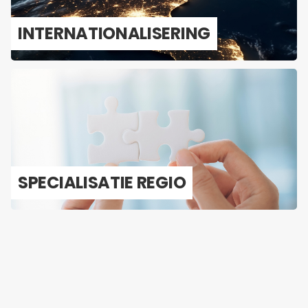
IN­TER­NA­TI­O­NA­LI­SE­RING
SPE­CI­A­LI­SA­TIE REGIO