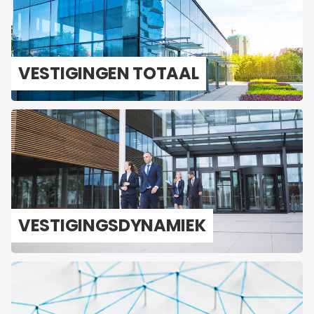
VES­TI­GIN­GEN TO­TAAL
VES­TI­GINGS­DY­NA­MIEK