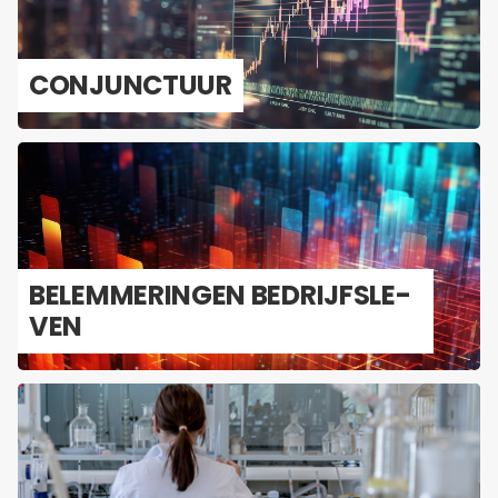
CON­JUNC­TUUR
BE­LEM­ME­RIN­GEN BE­DRIJFS­LE­
VEN