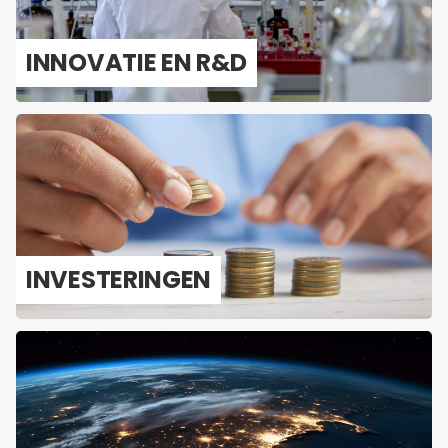
IN­NO­VA­TIE EN R&D
IN­VES­TE­RIN­GEN