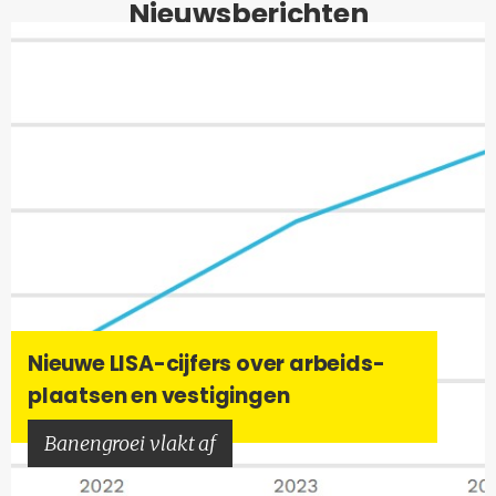
Nieuwsberichten
Nieu­we LISA-​cijfers over ar­beids­
plaat­sen en ves­ti­gin­gen
Ba­nen­groei vlakt af