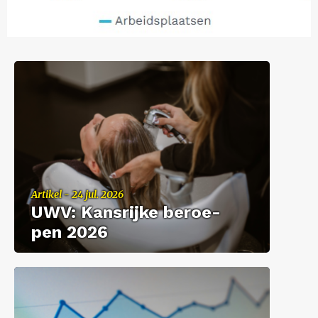
Ar­ti­kel - 24 jul. 2026
UWV: Kans­rij­ke be­roe­
pen 2026