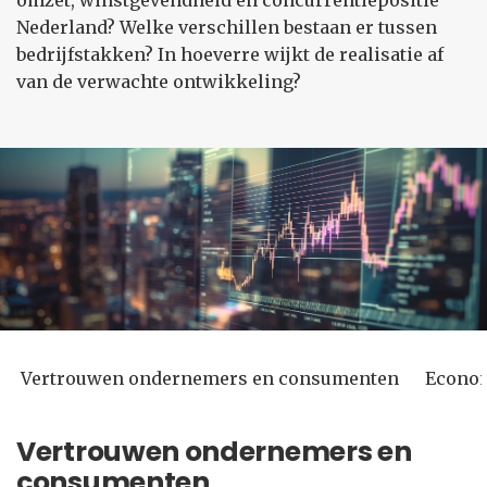
omzet, winstgevendheid en concurrentiepositie
Nederland? Welke verschillen bestaan er tussen
bedrijfstakken? In hoeverre wijkt de realisatie af
van de verwachte ontwikkeling?
Vertrouwen ondernemers en consumenten
Econom
Vertrouwen ondernemers en
consumenten