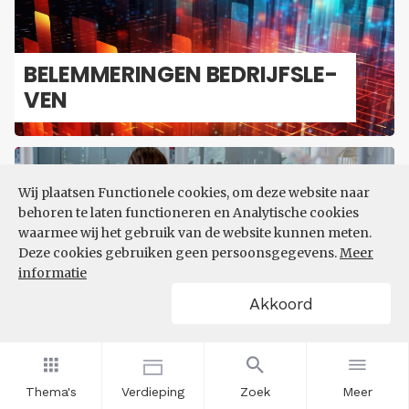
BE­LEM­ME­RIN­GEN BE­DRIJFS­LE­
VEN
Wij plaatsen Functionele cookies, om deze website naar
behoren te laten functioneren en Analytische cookies
waarmee wij het gebruik van de website kunnen meten.
Deze cookies gebruiken geen persoonsgegevens.
Meer
informatie
IN­NO­VA­TIE EN R&D
Akkoord
Thema's
Verdieping
Zoek
Meer