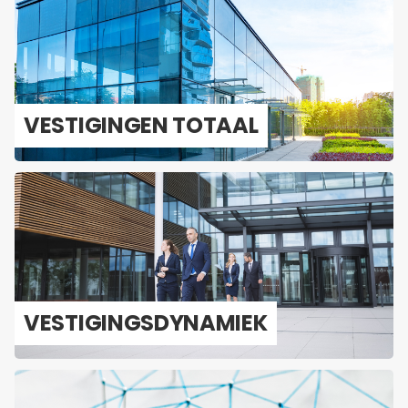
VES­TI­GIN­GEN TO­TAAL
VES­TI­GINGS­DY­NA­MIEK