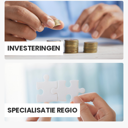
IN­VES­TE­RIN­GEN
SPE­CI­A­LI­SA­TIE REGIO