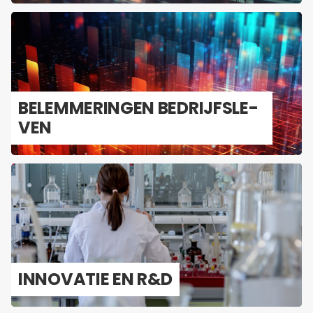
BE­LEM­ME­RIN­GEN BE­DRIJFS­LE­
VEN
IN­NO­VA­TIE EN R&D