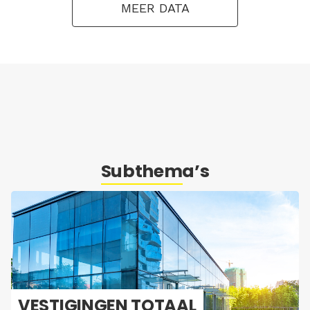
MEER DATA
Subthema’s
VES­TI­GIN­GEN TO­TAAL