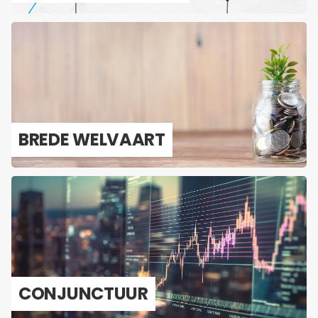
BREDE WEL­VAART
CON­JUNC­TUUR