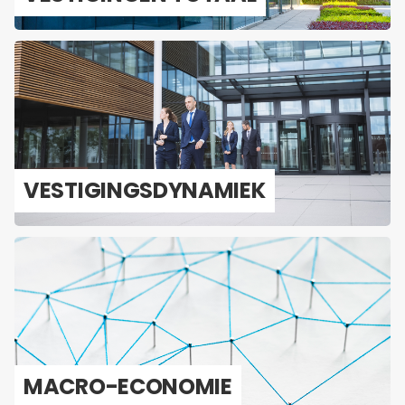
VES­TI­GINGS­DY­NA­MIEK
MACRO-​ECONOMIE