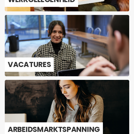
VA­CA­TU­RES
AR­BEIDS­MARKT­SPAN­NING