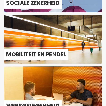
SO­CI­A­LE ZE­KER­HEID
MO­BI­LI­TEIT EN PEN­DEL
WERK­GE­LE­GEN­HEID