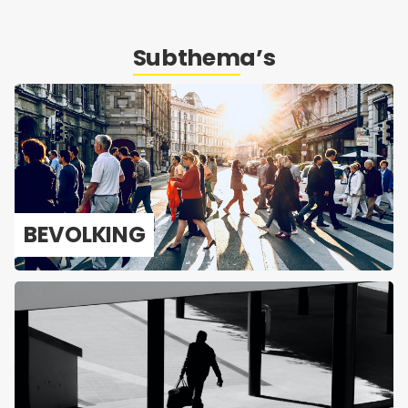
Subthema’s
BE­VOL­KING