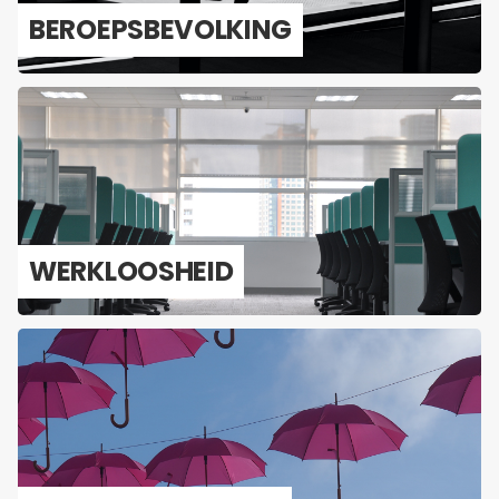
BE­ROEPS­BE­VOL­KING
WERK­LOOS­HEID