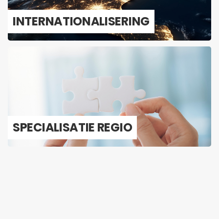
IN­TER­NA­TI­O­NA­LI­SE­RING
SPE­CI­A­LI­SA­TIE REGIO