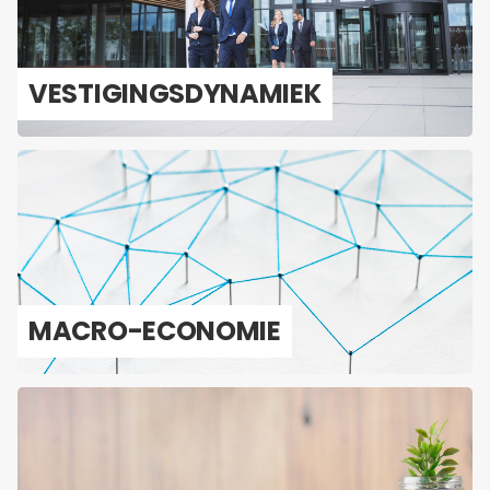
VES­TI­GINGS­DY­NA­MIEK
MACRO-​ECONOMIE