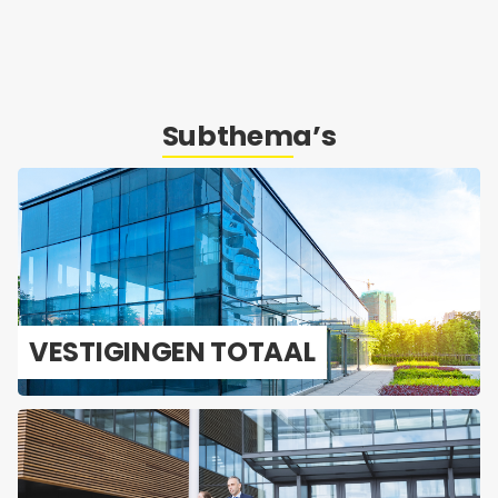
Subthema’s
VES­TI­GIN­GEN TO­TAAL