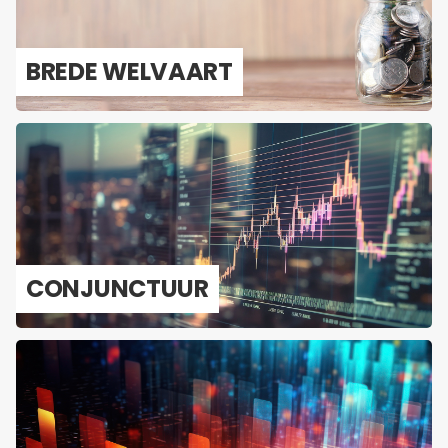
BREDE WEL­VAART
CON­JUNC­TUUR