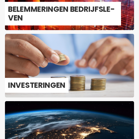
BE­LEM­ME­RIN­GEN BE­DRIJFS­LE­
VEN
IN­VES­TE­RIN­GEN