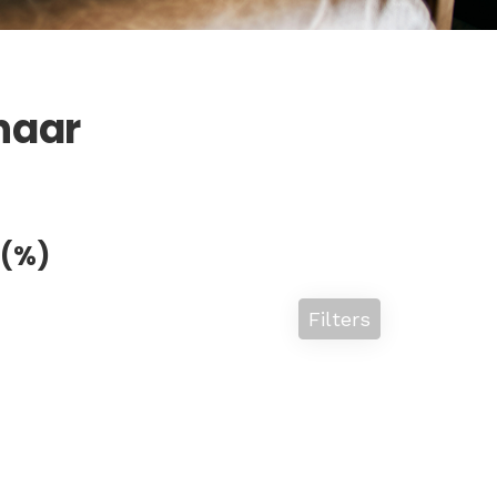
naar
 (%)
Filters