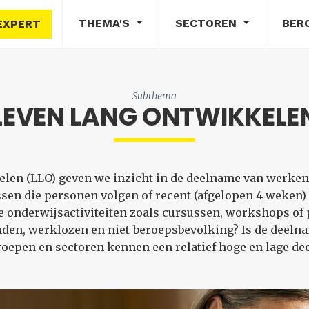
THEMA'S
SECTOREN
BER
EXPERT
Subthema
LEVEN LANG ONTWIKKELE
len (LLO) geven we inzicht in de deelname van werken
ssen die personen volgen of recent (afgelopen 4 weken
e onderwijsactiviteiten zoals cursussen, workshops of 
den, werklozen en niet-beroepsbevolking? Is de deelnam
oepen en sectoren kennen een relatief hoge en lage d