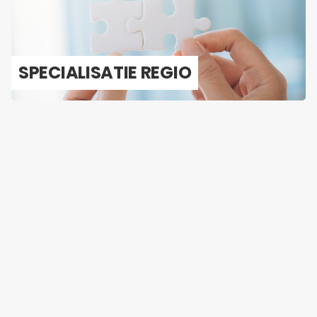
SPE­CI­A­LI­SA­TIE REGIO