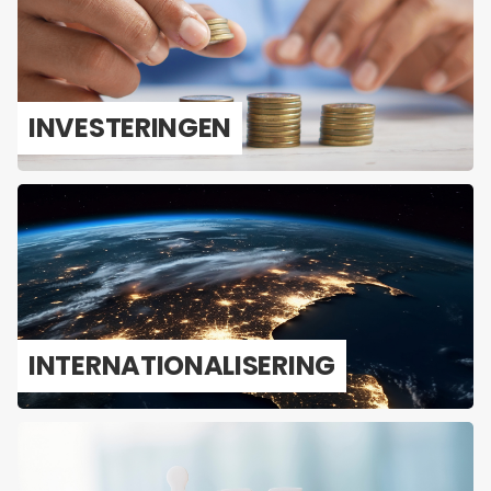
IN­VES­TE­RIN­GEN
IN­TER­NA­TI­O­NA­LI­SE­RING