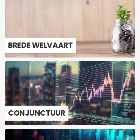
BREDE WEL­VAART
CON­JUNC­TUUR