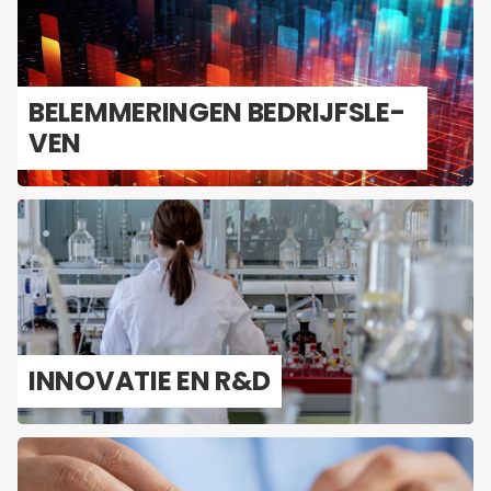
BE­LEM­ME­RIN­GEN BE­DRIJFS­LE­
VEN
IN­NO­VA­TIE EN R&D