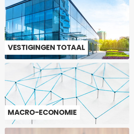
VES­TI­GIN­GEN TO­TAAL
MACRO-​ECONOMIE