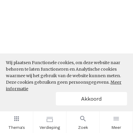
Wij plaatsen Functionele cookies, om deze website naar
behoren te laten functioneren en Analytische cookies
waarmee wij het gebruik van de website kunnen meten.
Deze cookies gebruiken geen persoonsgegevens.
Meer
Bron:
CBS microdata (EBB)
(05-03-2026)
informatie
Werkenden deelname leven lang
Akkoord
leren (%)
In hoeverre nemen werkenden binnen de sector
Industrie deel aan leven lang leren? Is het aandeel
Thema's
Verdieping
Zoek
Meer